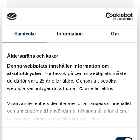
Samtycke
Information
Om
Punch Club Passionfruit
Liqueur
Åldersgräns och kakor
Denna webbplats innehåller information om
KÖP 149 KR
alkoholdrycker.
För besök på denna webbplats måste
du därför vara 25 år eller äldre. Genom att besöka
webbplatsen intygar du att du är 25 år eller äldre.
Vi använder enhetsidentifierare för att anpassa innehållet
och annonserna till användarna, tillhandahålla funktioner
för sociala medier och analysera vår trafik. Vi
vidarebefordrar även sådana identifierare och annan
information från din enhet till de sociala medier och
Samtyckesval