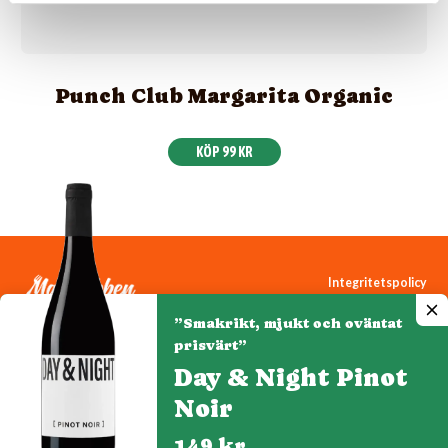
Punch Club Margarita Organic
KÖP 99 KR
Integritetspolicy
Cookiepolicy
”Smakrikt, mjukt och oväntat
Cookie-inställningar
prisvärt”
Day & Night Pinot
Noir
Denna webbplats drivs av Vinklubben i Norden AB
© 2026 mytaste.se
149 kr