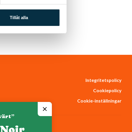
Tillåt alla
Integritetspolicy
Cookiepolicy
Cookie-inställningar
värt”
 Noir