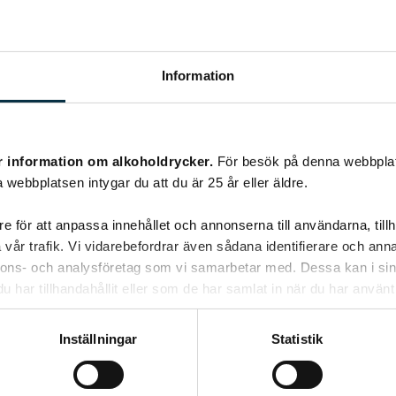
Information
r information om alkoholdrycker.
För besök på denna webbplat
 webbplatsen intygar du att du är 25 år eller äldre.
e för att anpassa innehållet och annonserna till användarna, tillh
vår trafik. Vi vidarebefordrar även sådana identifierare och anna
nnons- och analysföretag som vi samarbetar med. Dessa kan i sin
har tillhandahållit eller som de har samlat in när du har använt 
Inställningar
Statistik