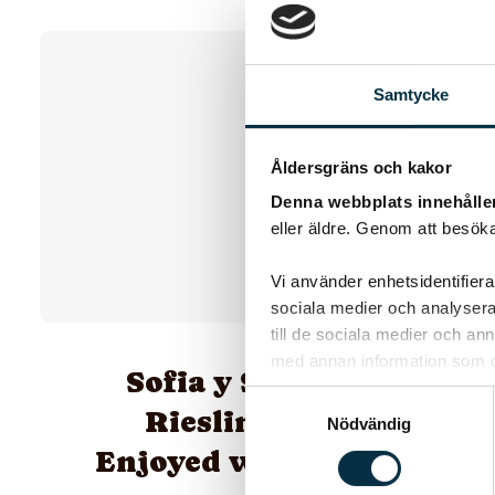
Samtycke
Åldersgräns och kakor
Denna webbplats innehålle
eller äldre. Genom att besöka
Vi använder enhetsidentifierar
sociala medier och analysera 
till de sociala medier och a
med annan information som du 
Sofia y Sebastiàn,
Samtyckesval
Riesling is Best
Nödvändig
Enjoyed with Friends