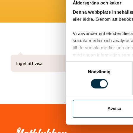
Åldersgräns och kakor
Denna webbplats innehålle
eller äldre. Genom att besöka
Vi använder enhetsidentifierar
sociala medier och analysera 
till de sociala medier och a
med annan information som du 
Inget att visa
Samtyckesval
Nödvändig
Avvisa