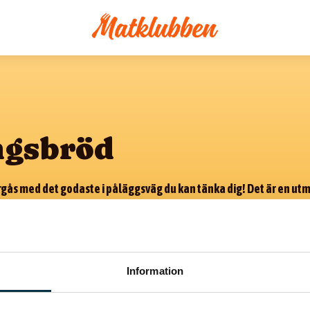
ngsbröd
ås med det godaste i påläggsväg du kan tänka dig! Det är en utmä
 liten vickning. Landgången påminner om en smörgåstårta och sam
s utmärkt att baka ditt eget landgångsbröd, både mer prisvärt oc
vänds vit formfranska skuren på längden, men det går alldeles utmä
ibrer och tuggmotstånd om man föredrar det. För den som är alle
Information
a gluten, baka ett glutenfritt landgångsbröd med glutenfri mjölmix