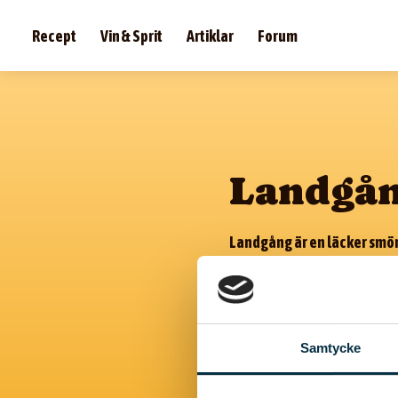
Recept
Vin & Sprit
Artiklar
Forum
Landgå
Landgång är en läcker smörg
lunch eller passar till en
landgången. Det går alldele
köpt! Traditionellt sett an
landgångsbröd med mycket f
Samtycke
anledning väljer att inte ät