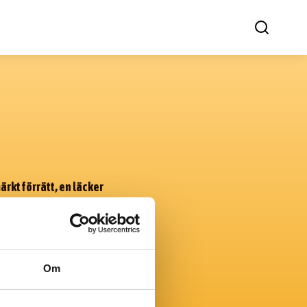
rkt förrätt, en läcker
ma bröd används även i
h självklart godare än
rkt att baka ett grovt
rgisk eller av annan
Om
 istället för vetemjöl.