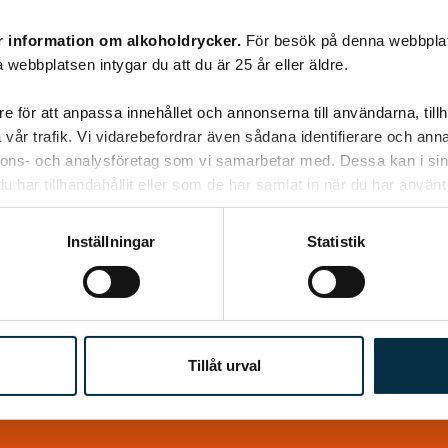
r information om alkoholdrycker.
För besök på denna webbplat
 webbplatsen intygar du att du är 25 år eller äldre.
e för att anpassa innehållet och annonserna till användarna, tillh
vår trafik. Vi vidarebefordrar även sådana identifierare och anna
nnons- och analysföretag som vi samarbetar med. Dessa kan i sin
har tillhandahållit eller som de har samlat in när du har använt 
Inställningar
Statistik
Tillåt urval