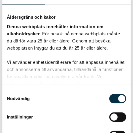
Åldersgräns och kakor
Denna webbplats innehåller information om
alkoholdrycker.
För besök på denna webbplats måste
du därför vara 25 år eller äldre. Genom att besöka
webbplatsen intygar du att du är 25 år eller äldre.
Vi använder enhetsidentifierare för att anpassa innehållet
Röd vinbärsdricka
och annonserna till användarna, tillhandahålla funktioner
för sociala medier och analysera vår trafik. Vi
Supergod saft som passar till mat men även att dricka som
vidarebefordrar även sådana identifierare och annan
saft. Sen jag började göra så här kokar jag aldrig saft. Den
information från din enhet till de sociala medier och
Samtyckesval
är…
annons- och analysföretag som vi samarbetar med.
Nödvändig
Dessa kan i sin tur kombinera informationen med annan
information som du har tillhandahållit eller som de har
Inställningar
samlat in när du har använt deras tjänster.
@cispa