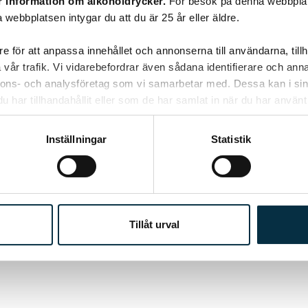
r information om alkoholdrycker.
För besök på denna webbplat
senapsgurka. Detta har funnits så länge alla i
 webbplatsen intygar du att du är 25 år eller äldre.
släkten kan minnas. Super gott!!
e för att anpassa innehållet och annonserna till användarna, tillh
vår trafik. Vi vidarebefordrar även sådana identifierare och anna
nnons- och analysföretag som vi samarbetar med. Dessa kan i sin
har tillhandahållit eller som de har samlat in när du har använt 
Inställningar
Statistik
Tillåt urval