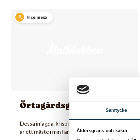
@celinexx
Örtagårdsgurka
Samtycke
Dessa inlagda, krispiga och smakrika gurkor
Åldersgräns och kakor
är ett måste i min familj.