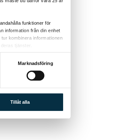
s måste du därför vara 25 år
andahålla funktioner för
n information från din enhet
 tur kombinera informationen
deras tjänster.
Marknadsföring
Tillåt alla