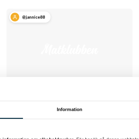
@jannice88
Gammelmormor Ellys
Information
senapsgurka
Ett gammal, gott och lätt recept på inlagd