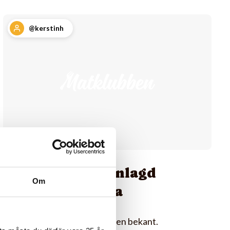
@kerstinh
Annorlunda inlagd
Om
västeråsgurka
Ett recept jag har fått av en bekant.