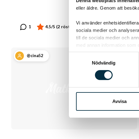
Denna webbplats innehålle
eller äldre. Genom att besöka
Vi använder enhetsidentifierar
sociala medier och analysera 
till de sociala medier och a
med annan information som du 
Samtyckesval
@cina52
Nödvändig
Avvisa