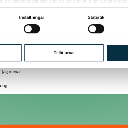
har tillhandahållit eller som de har samlat in när du har använt 
Inställningar
Statistik
Tillåt urval
 recept som jag la in före vissa andra blir godkända efter de som ja
r jag menar
ndag