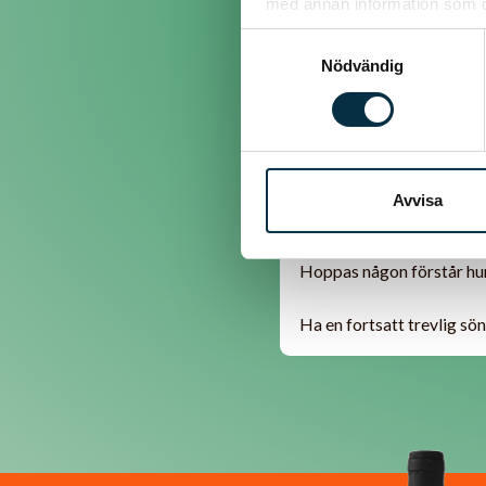
nytt lösen.(N)
med annan information som du 
Samtyckesval
Hälsningar Boithe
Nödvändig
@halen6966
Avvisa
Kan någon svara på varför
Hoppas någon förstår hu
Ha en fortsatt trevlig sö