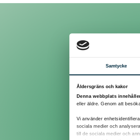
Inlägg
Samtycke
@legomannen
Åldersgräns och kakor
Godkänna recept? Vad ska
Denna webbplats innehålle
eller äldre. Genom att besöka
@eliza602
Vi använder enhetsidentifierar
sociala medier och analysera 
till de sociala medier och a
Administrationen kanske b