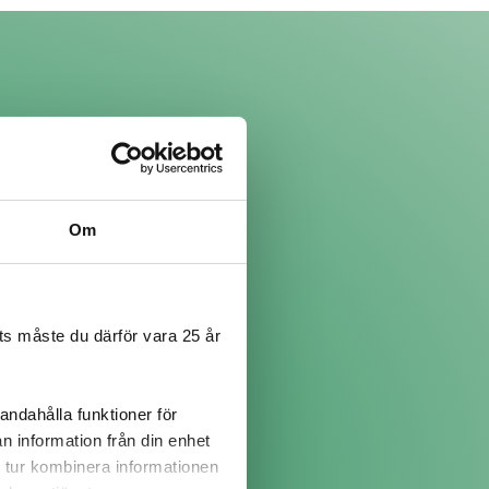
Om
s måste du därför vara 25 år
andahålla funktioner för
n information från din enhet
 tur kombinera informationen
kor innan jag fick ett