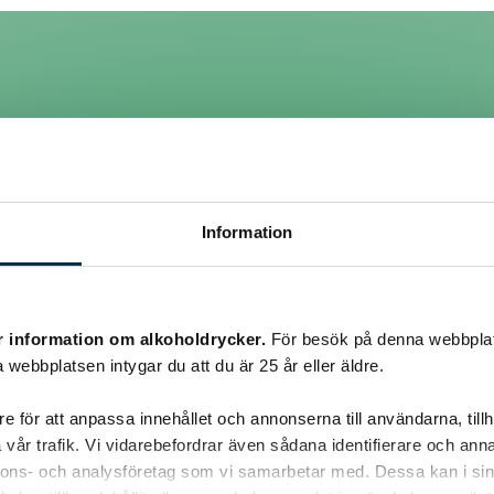
Information
 det vara bra för? :Z
r information om alkoholdrycker.
För besök på denna webbplat
 webbplatsen intygar du att du är 25 år eller äldre.
e för att anpassa innehållet och annonserna till användarna, tillh
vår trafik. Vi vidarebefordrar även sådana identifierare och anna
nnons- och analysföretag som vi samarbetar med. Dessa kan i sin
rister en aning? Hade själv svårigheter med att logga in i flera vec