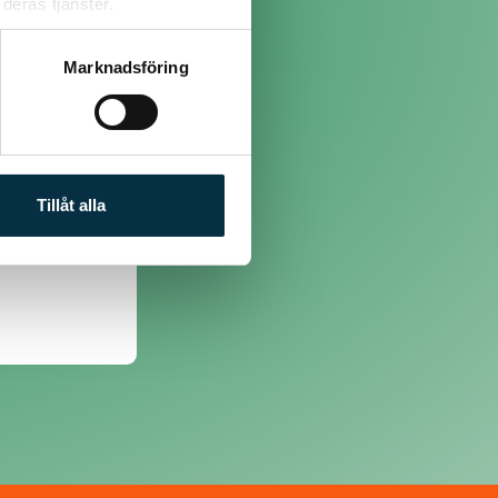
deras tjänster.
Marknadsföring
Tillåt alla
g la in senare:o