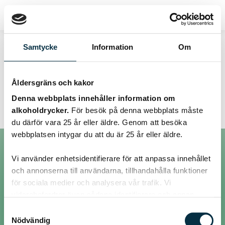
Samtycke
Information
Om
Tråd:
Åldersgräns och kakor
Ostpaj
Denna webbplats innehåller information om
alkoholdrycker.
För besök på denna webbplats måste
du därför vara 25 år eller äldre. Genom att besöka
webbplatsen intygar du att du är 25 år eller äldre.
Vi använder enhetsidentifierare för att anpassa innehållet
Inlägg
och annonserna till användarna, tillhandahålla funktioner
för sociala medier och analysera vår trafik. Vi
vidarebefordrar även sådana identifierare och annan
@helenhalvarsson
information från din enhet till de sociala medier och
Samtyckesval
annons- och analysföretag som vi samarbetar med.
Nödvändig
Om du tycker ostpajen blir "stabbig".