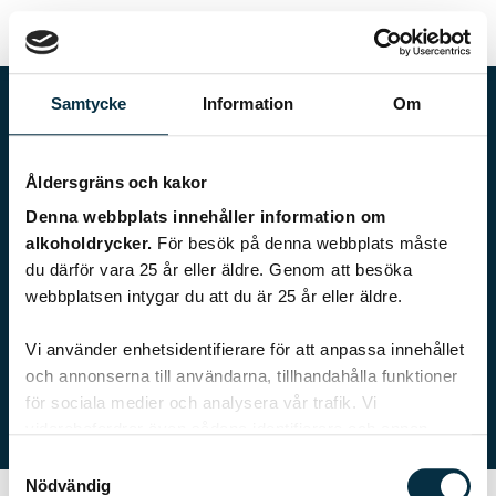
Samtycke
Information
Om
Åldersgräns och kakor
Denna webbplats innehåller information om
alkoholdrycker.
För besök på denna webbplats måste
du därför vara 25 år eller äldre. Genom att besöka
webbplatsen intygar du att du är 25 år eller äldre.
beca
Vi använder enhetsidentifierare för att anpassa innehållet
och annonserna till användarna, tillhandahålla funktioner
0 recept
för sociala medier och analysera vår trafik. Vi
vidarebefordrar även sådana identifierare och annan
information från din enhet till de sociala medier och
Samtyckesval
annons- och analysföretag som vi samarbetar med.
Nödvändig