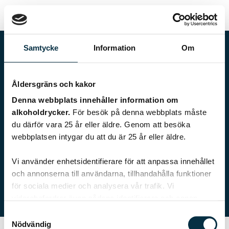
Samtycke
Information
Om
Åldersgräns och kakor
Denna webbplats innehåller information om
alkoholdrycker.
För besök på denna webbplats måste
du därför vara 25 år eller äldre. Genom att besöka
webbplatsen intygar du att du är 25 år eller äldre.
elsamatilda
Vi använder enhetsidentifierare för att anpassa innehållet
och annonserna till användarna, tillhandahålla funktioner
0 recept
för sociala medier och analysera vår trafik. Vi
vidarebefordrar även sådana identifierare och annan
information från din enhet till de sociala medier och
Samtyckesval
annons- och analysföretag som vi samarbetar med.
Nödvändig