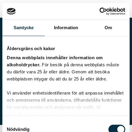
Samtycke
Information
Om
Åldersgräns och kakor
Denna webbplats innehåller information om
alkoholdrycker.
För besök på denna webbplats måste
du därför vara 25 år eller äldre. Genom att besöka
webbplatsen intygar du att du är 25 år eller äldre.
evasandeberg
Vi använder enhetsidentifierare för att anpassa innehållet
och annonserna till användarna, tillhandahålla funktioner
0 recept
för sociala medier och analysera vår trafik. Vi
vidarebefordrar även sådana identifierare och annan
information från din enhet till de sociala medier och
Samtyckesval
annons- och analysföretag som vi samarbetar med.
Nödvändig