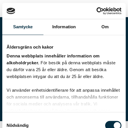
Samtycke
Information
Om
Åldersgräns och kakor
Denna webbplats innehåller information om
alkoholdrycker.
För besök på denna webbplats måste
du därför vara 25 år eller äldre. Genom att besöka
webbplatsen intygar du att du är 25 år eller äldre.
sirry
Vi använder enhetsidentifierare för att anpassa innehållet
och annonserna till användarna, tillhandahålla funktioner
0 recept
för sociala medier och analysera vår trafik. Vi
vidarebefordrar även sådana identifierare och annan
information från din enhet till de sociala medier och
Samtyckesval
annons- och analysföretag som vi samarbetar med.
Nödvändig