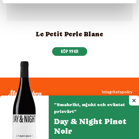
Le Petit Perle Blanc
KÖP 99 KR
Integritetspolicy
Cookiepolicy
”Smakrikt, mjukt och oväntat
Cookie-inställningar
prisvärt”
Day & Night Pinot
Noir
Denna webbplats drivs av Vinklubben i Norden AB
© 2026 mytaste.se