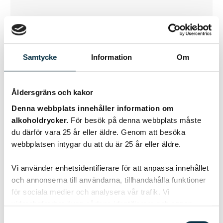
Samtycke
Information
Om
Merci Chardonnay
Åldersgräns och kakor
Denna webbplats innehåller information om
KÖP 99 KR
alkoholdrycker.
För besök på denna webbplats måste
du därför vara 25 år eller äldre. Genom att besöka
webbplatsen intygar du att du är 25 år eller äldre.
Vi använder enhetsidentifierare för att anpassa innehållet
och annonserna till användarna, tillhandahålla funktioner
för sociala medier och analysera vår trafik. Vi
vidarebefordrar även sådana identifierare och annan
information från din enhet till de sociala medier och
Samtyckesval