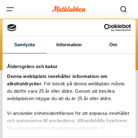
New Level Brewing
Samtycke
Information
Om
Åldersgräns och kakor
Denna webbplats innehåller information om
alkoholdrycker.
För besök på denna webbplats måste
du därför vara 25 år eller äldre. Genom att besöka
webbplatsen intygar du att du är 25 år eller äldre.
Vi använder enhetsidentifierare för att anpassa innehållet
och annonserna till användarna, tillhandahålla funktioner
för sociala medier och analysera vår trafik. Vi
vidarebefordrar även sådana identifierare och annan