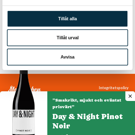
Tillåt alla
Galodoro Winemaker’s White
Tillåt urval
KÖP 219 KR
Avvisa
Integritetspolicy
Cookiepolicy
”Smakrikt, mjukt och oväntat
Cookie-inställningar
prisvärt”
Day & Night Pinot
Noir
Denna webbplats drivs av Vinklubben i Norden AB
© 2026 mytaste.se