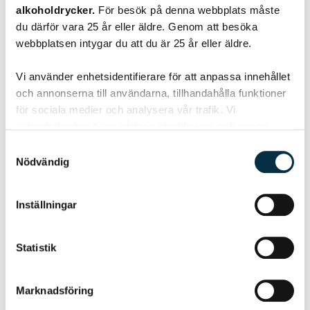
alkoholdrycker.
För besök på denna webbplats måste
du därför vara 25 år eller äldre. Genom att besöka
webbplatsen intygar du att du är 25 år eller äldre.
Vi använder enhetsidentifierare för att anpassa innehållet
och annonserna till användarna, tillhandahålla funktioner
Galodoro Winemaker’s Red
för sociala medier och analysera vår trafik. Vi
vidarebefordrar även sådana identifierare och annan
KÖP 149 KR
information från din enhet till de sociala medier och
Samtyckesval
annons- och analysföretag som vi samarbetar med.
Nödvändig
Dessa kan i sin tur kombinera informationen med annan
information som du har tillhandahållit eller som de har
Inställningar
samlat in när du har använt deras tjänster.
Statistik
Marknadsföring