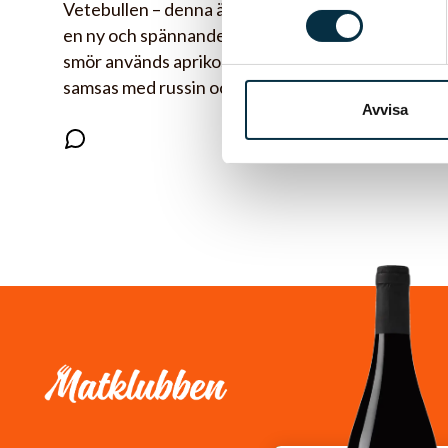
Vetebullen – denna älskade kändis – här fått
en ny och spännande fyllning. Istället för
smör används aprikosmarmelad som får
samsas med russin och…
Avvisa