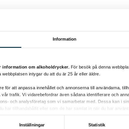
Information
r information om alkoholdrycker.
För besök på denna webbplat
 webbplatsen intygar du att du är 25 år eller äldre.
e för att anpassa innehållet och annonserna till användarna, tillh
vår trafik. Vi vidarebefordrar även sådana identifierare och anna
nnons- och analysföretag som vi samarbetar med. Dessa kan i sin
har tillhandahållit eller som de har samlat in när du har använt 
Inställningar
Statistik