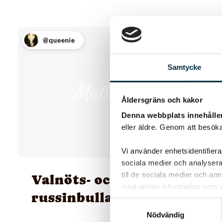
@queenie
Samtycke
Åldersgräns och kakor
Denna webbplats innehålle
eller äldre. Genom att besöka
Vi använder enhetsidentifierar
sociala medier och analysera 
till de sociala medier och a
Valnöts- och
med annan information som du 
russinbullar
Samtyckesval
Nödvändig