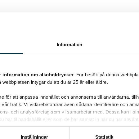
@kisax
Information
r information om alkoholdrycker.
För besök på denna webbplat
 webbplatsen intygar du att du är 25 år eller äldre.
e för att anpassa innehållet och annonserna till användarna, tillh
vår trafik. Vi vidarebefordrar även sådana identifierare och anna
nnons- och analysföretag som vi samarbetar med. Dessa kan i sin
Saffranspannkaka
har tillhandahållit eller som de har samlat in när du har använt 
Inställningar
Statistik
God och gul att äta till jul.