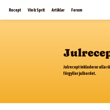
Recept
Vin & Sprit
Artiklar
Forum
Julrece
Julrecept inkluderar alla r
förgyller julbordet.