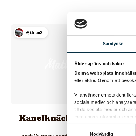
@tina62
Samtycke
Åldersgräns och kakor
Denna webbplats innehålle
eller äldre. Genom att besöka
Vi använder enhetsidentifierar
sociala medier och analysera 
till de sociala medier och a
Kanelknäckebröd
med annan information som du 
Samtyckesval
Nödvändig
Jacob Wismars hembakade kanelknäckebröd