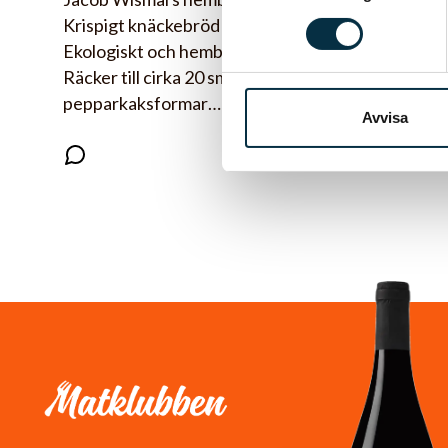
Krispigt knäckebröd med doft av kanel.
Ekologiskt och hembakat på julbordet.
Räcker till cirka 20 små kakor. Använd stora
pepparkaksformar…
Avvisa