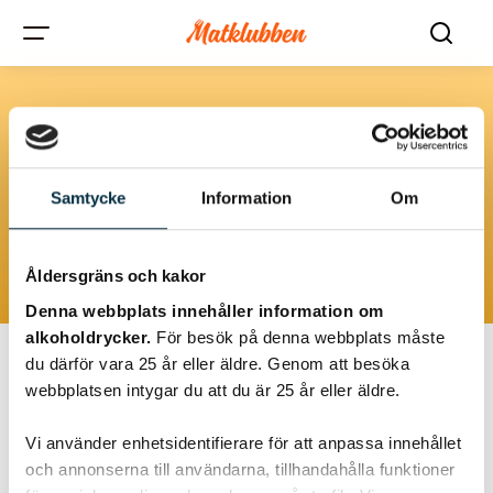
K4v
Samtycke
Information
Om
K4v inkluderar rätter tillagade med olika typer av korv eller
kötträtter som innehåller lever, perfekt för slakt och traditionella
maträtter.
Åldersgräns och kakor
Denna webbplats innehåller information om
alkoholdrycker.
För besök på denna webbplats måste
du därför vara 25 år eller äldre. Genom att besöka
webbplatsen intygar du att du är 25 år eller äldre.
@annelieberggren
Vi använder enhetsidentifierare för att anpassa innehållet
och annonserna till användarna, tillhandahålla funktioner