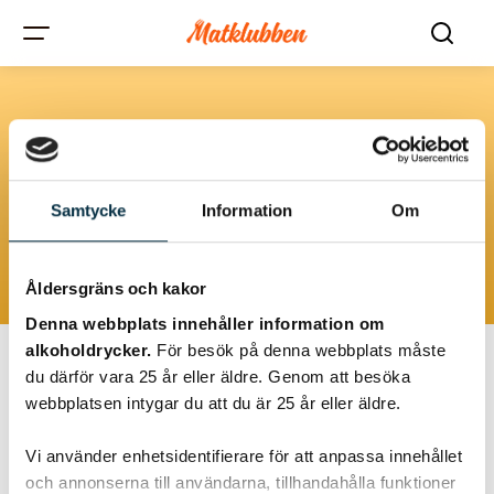
Kckling
Rätter med kalkon är populära och kan varieras på många olika
Samtycke
Information
Om
sätt. Här finner du recept som gör kalkon till en festlig del av din
måltid.
Åldersgräns och kakor
Denna webbplats innehåller information om
alkoholdrycker.
För besök på denna webbplats måste
du därför vara 25 år eller äldre. Genom att besöka
webbplatsen intygar du att du är 25 år eller äldre.
@queenie
Vi använder enhetsidentifierare för att anpassa innehållet
och annonserna till användarna, tillhandahålla funktioner