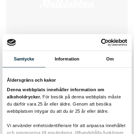
Pina Colada-tårta
Samtycke
Information
Om
Läcker gräddtårta med smak av kokos och rom och med
fyllning av ananas. Lägg gärna i fyllningen dagen innan, så
Åldersgräns och kakor
blir tårtan extra saftig.
Denna webbplats innehåller information om
alkoholdrycker.
För besök på denna webbplats måste
du därför vara 25 år eller äldre. Genom att besöka
webbplatsen intygar du att du är 25 år eller äldre.
@erba
Vi använder enhetsidentifierare för att anpassa innehållet
och annonserna till användarna, tillhandahålla funktioner