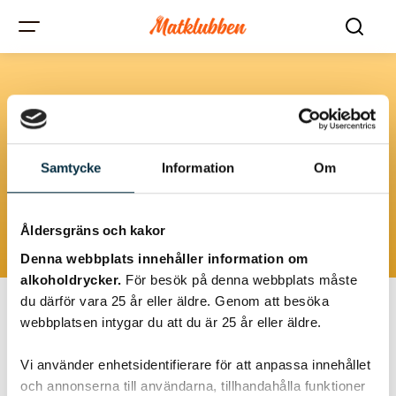
Vegetariska
alternativ
Samtycke
Information
Om
Rätter för dem som söker ett köttfritt alternativ, ofta tillagade med
grönsaker, baljväxter och spannmål.
Åldersgräns och kakor
Denna webbplats innehåller information om
alkoholdrycker.
För besök på denna webbplats måste
du därför vara 25 år eller äldre. Genom att besöka
webbplatsen intygar du att du är 25 år eller äldre.
@odin
Vi använder enhetsidentifierare för att anpassa innehållet
och annonserna till användarna, tillhandahålla funktioner