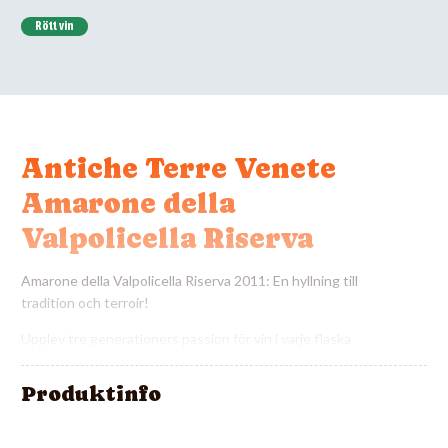
Rött vin
Antiche Terre Venete
Amarone della
Valpolicella Riserva
Amarone della Valpolicella Riserva 2011: En hyllning till
tradition och terroir!
Upplev tre generationers passion för vin i varje flaska
Riserva del Fondatore.
Produktinfo
Detta signaturvin är en hyllning till grundaren av
Antiche Terres vingårdar och territorium och
hängivenheten för traditionella