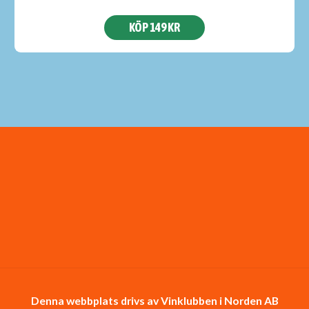
KÖP 149 KR
Denna webbplats drivs av Vinklubben i Norden AB