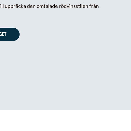
vill uppräcka den omtalade rödvinsstilen från
GET