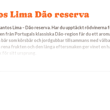
os Lima Dão reserva
antos Lima – Dão reserva. Har du upptäckt rödvinerna f
en från Portugals klassiska Dão-region får du ett arom
 bär som körsbär och jordgubbar tillsammans med välb
n rena frukten och den långa eftersmaken ger vinet en 
k för sitt ursprung.
o
med inslag av mogna jordgubbar, körsbär och björnbär. 
rtiga nyanser och en diskret mineralitet som bidrar till k
 välbalanserat med lena tanniner.
r allt som oftast riktiga matvänner, och Dão reserva är 
ll säsongens grillade fläskrätter, lamm eller vegetariskt