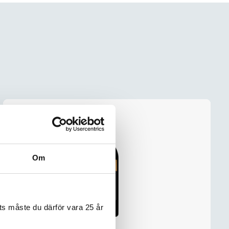
a delar, söder
skapar ett
ad smak, frisk
ntial, vilket
h
t optimal
s fräschör,
Om
mmande 2–5
s måste du därför vara 25 år