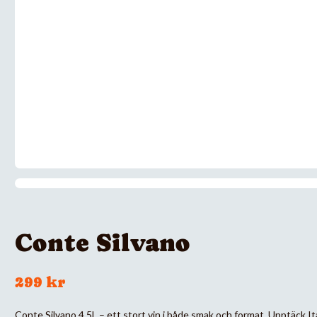
Conte Silvano
299 kr
Conte Silvano 4,5L – ett stort vin i både smak och format. Upptäck Ital