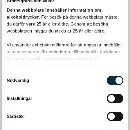
Åldersgräns och kakor
Denna webbplats innehåller information om
alkoholdrycker.
För besök på denna webbplats måste
du därför vara 25 år eller äldre. Genom att besöka
webbplatsen intygar du att du är 25 år eller äldre.
Vi använder enhetsidentifierare för att anpassa innehållet
och annonserna till användarna, tillhandahålla funktioner
för sociala medier och analysera vår trafik. Vi
vidarebefordrar även sådana identifierare och annan
information från din enhet till de sociala medier och
Samtyckesval
annons- och analysföretag som vi samarbetar med.
Nödvändig
Dessa kan i sin tur kombinera informationen med annan
information som du har tillhandahållit eller som de har
Inställningar
samlat in när du har använt deras tjänster.
Statistik