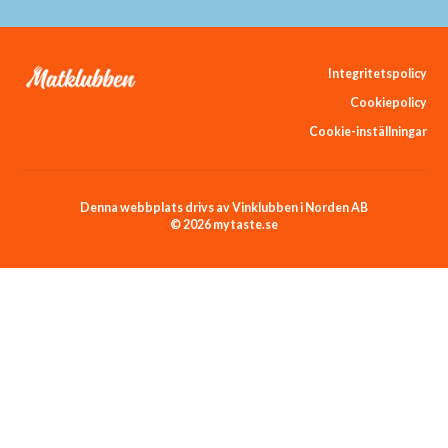
Integritetspolicy
Cookiepolicy
Cookie-inställningar
Denna webbplats drivs av Vinklubben i Norden AB
© 2026 mytaste.se