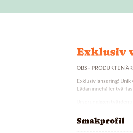
Exklusiv v
OBS – PRODUKTEN ÄR
Exklusiv lansering! Unik 
Lådan innehåller två flas
Ursprungligen två identis
andra i ett kallt och mö
Smakprofil
Perle d’Ivoire Nuit-Sain
Lagrad i Louis Bouillots