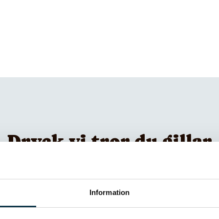
 havet
 ”21.O”
 under 21 månader utanför Bretagnes kust, nära ön Ouessa
avet
Nuits-Saint-Georges har Louis Bouillot varit en erkänd till
n i Bourgogne. Här framställs några av vinvärldens mest 
r plockade från Bourgognes bästa vingårdslägen.
Dryck vi tror du gillar
Information