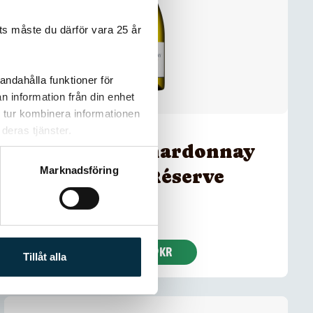
s måste du därför vara 25 år
andahålla funktioner för
n information från din enhet
 tur kombinera informationen
deras tjänster.
Ropiteau Chardonnay
Marknadsföring
Grande Réserve
KÖP 119 KR
Tillåt alla