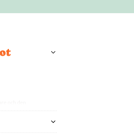
ot
lare och den
a?