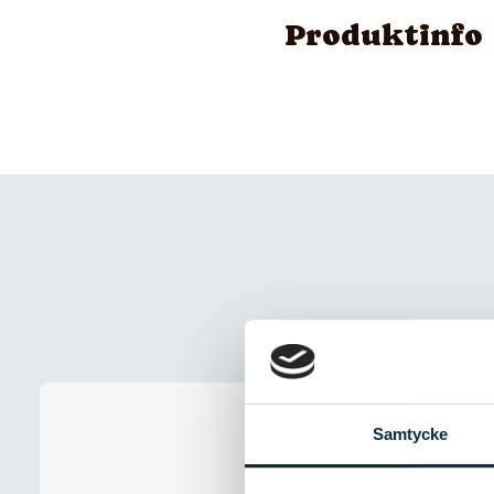
Altitud: 224 meter över
Produktinfo
Perle d’Ivoire Ouessant
Lagrad på havets botten
kanalen.
Djup: 60 meter under h
Alltsedan starten 1877 i 
mousserande kvalitetsvi
toppviner vars druvor ä
Samtycke