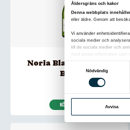
Åldersgräns och kakor
Denna webbplats innehålle
eller äldre. Genom att besöka
Vi använder enhetsidentifierar
sociala medier och analysera 
till de sociala medier och a
med annan information som du 
Noria Blanc de Noirs
Samtyckesval
Nödvändig
Brut
KÖP 99 KR
Avvisa