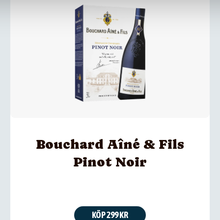
Bouchard Aîné & Fils
Pinot Noir
KÖP 299 KR