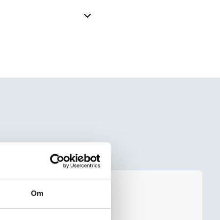
nt, i Engelska
verkare av
utarbetade
Om