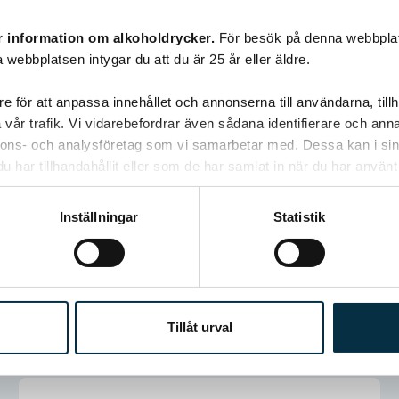
r information om alkoholdrycker.
För besök på denna webbplat
 webbplatsen intygar du att du är 25 år eller äldre.
e för att anpassa innehållet och annonserna till användarna, tillh
vår trafik. Vi vidarebefordrar även sådana identifierare och anna
nnons- och analysföretag som vi samarbetar med. Dessa kan i sin
har tillhandahållit eller som de har samlat in när du har använt 
Lepont & Fils
Inställningar
Statistik
Bourgogne
Chardonnay
KÖP 99 KR
Tillåt urval