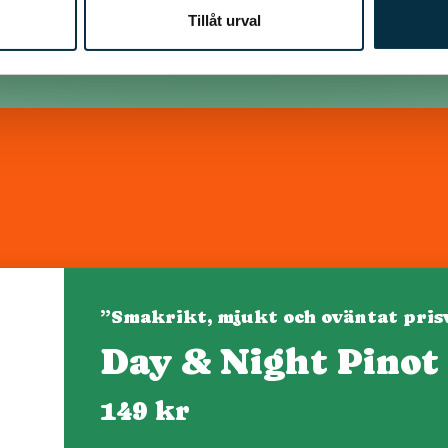
Tillåt urval
”Smakrikt, mjukt och oväntat pris
Day & Night Pinot
Denna webbplats drivs av Vinklubben i Norden AB
© 2026 mytaste.se
149 kr