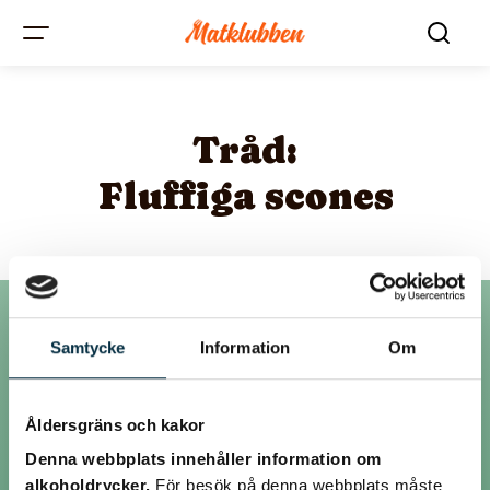
Tråd:
Fluffiga scones
Samtycke
Information
Om
Inlägg
Åldersgräns och kakor
@orjbar
Denna webbplats innehåller information om
alkoholdrycker.
För besök på denna webbplats måste
Scones