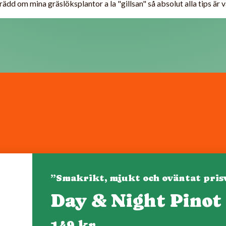
terädd om mina gräslöksplantor a la "gillsan" så absolut alla tips är
”Smakrikt, mjukt och oväntat pris
Day & Night Pinot
Denna webbplats drivs av Vinklubben i Norden AB
© 2026 mytaste.se
149 kr