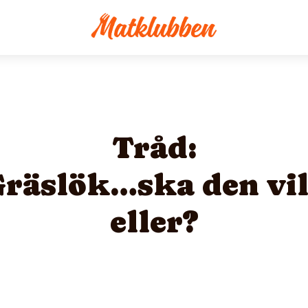
Tråd:
räslök…ska den vi
eller?