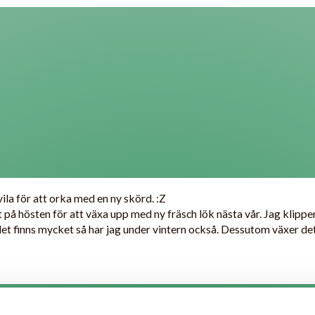
ila för att orka med en ny skörd. :Z
t på hösten för att växa upp med ny fräsch lök nästa vår. Jag klipper
 finns mycket så har jag under vintern också. Dessutom växer det