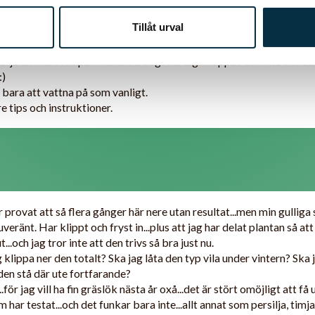
Tillåt urval
e år. i vart fall på friland. otroligt härdig. Hoppas den inte dör då 
:)
 bara att vattna på som vanligt.
e tips och instruktioner.
 provat att så flera gånger här nere utan resultat...men min gulliga
veränt. Har klippt och fryst in...plus att jag har delat plantan så at
...och jag tror inte att den trivs så bra just nu.
g klippa ner den totalt? Ska jag låta den typ vila under vintern? Ska
 den stå där ute fortfarande?
.för jag vill ha fin gräslök nästa år oxå...det är stört omöjligt att få
 har testat...och det funkar bara inte...allt annat som persilja, timj