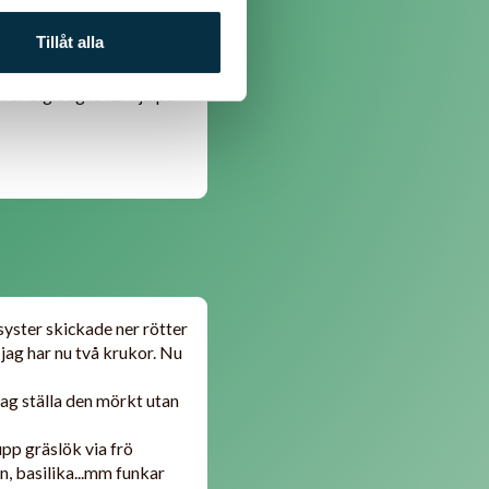
Tillåt alla
för dig. Jag lovar hjälpa
 syster skickade ner rötter
t jag har nu två krukor. Nu
 jag ställa den mörkt utan
 upp gräslök via frö
an, basilika...mm funkar