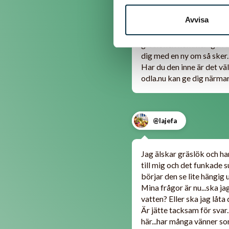
@monac
Avvisa
gräslöken kommer igen varj
dig med en ny om så sker.
Har du den inne är det väl
odla.nu kan ge dig närmar
@lajefa
Jag älskar gräslök och har
till mig och det funkade su
börjar den se lite hängig ut
Mina frågor är nu...ska ja
vatten? Eller ska jag låta
Är jätte tacksam för svar..
här...har många vänner som