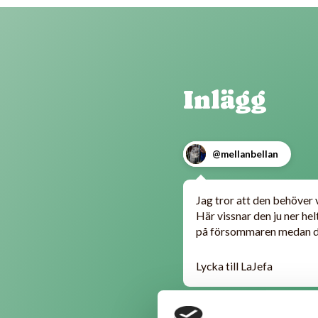
Inlägg
@mellanbellan
Jag tror att den behöver v
Här vissnar den ju ner hel
på försommaren medan det
Lycka till LaJefa