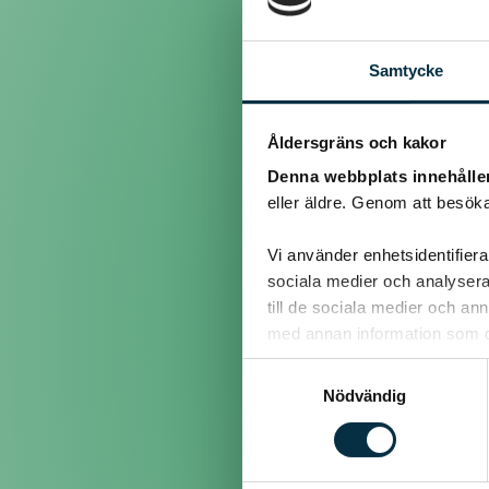
@gnurf
Samtycke
Gräslök är ju som ett ogr
trädgårdsland...men jag b
Personligen gör jag INGE
Åldersgräns och kakor
Siken...(H)
Denna webbplats innehålle
eller äldre. Genom att besöka
Låt den Vila.
Vi använder enhetsidentifierar
RIP
sociala medier och analysera 
till de sociala medier och a
med annan information som du 
@lajefa
Samtyckesval
Nödvändig
puff