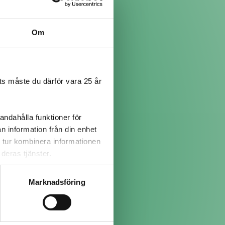
Om
i gräsmattan kring mitt
äslök i luften...:D
åsen till den varmrökta
s måste du därför vara 25 år
andahålla funktioner för
n information från din enhet
 tur kombinera informationen
deras tjänster.
Marknadsföring