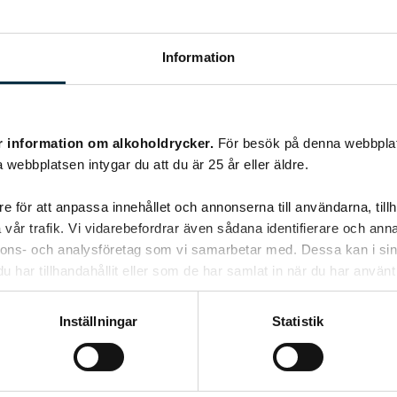
Information
äs ungefär....här hos mig i Norrland kommer den upp överallt, tom 
ara kör över den med gräsklipparn och insuper doften av nyklippt gr
NTING med mina gräslöksplantor, annat än skördar och blandar i s
r information om alkoholdrycker.
För besök på denna webbplat
 webbplatsen intygar du att du är 25 år eller äldre.
e för att anpassa innehållet och annonserna till användarna, tillh
vår trafik. Vi vidarebefordrar även sådana identifierare och anna
nnons- och analysföretag som vi samarbetar med. Dessa kan i sin
har tillhandahållit eller som de har samlat in när du har använt 
Inställningar
Statistik