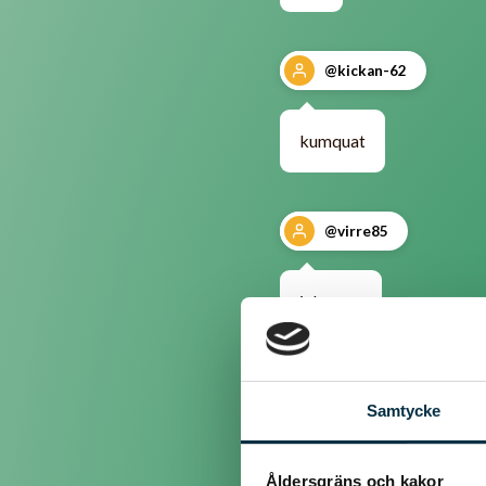
@kickan-62
kumquat
@virre85
jalapeno
@ennali1
Samtycke
Ingefära
Åldersgräns och kakor