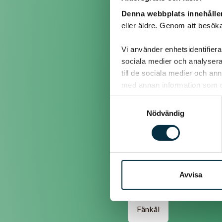
Denna webbplats innehålle
eller äldre. Genom att besöka
@popik
Vi använder enhetsidentifierar
sociala medier och analysera 
Haricot vertes
till de sociala medier och a
med annan information som du 
Samtyckesval
@stepp567
Nödvändig
Gurka
Avvisa
@farmoringer
Fänkål