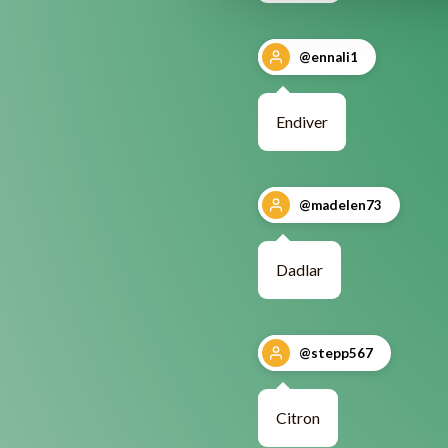
@ennali1
Endiver
@madelen73
Dadlar
@stepp567
Citron