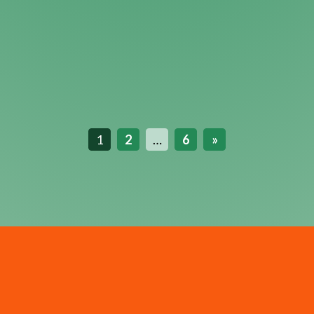
1
2
…
6
»