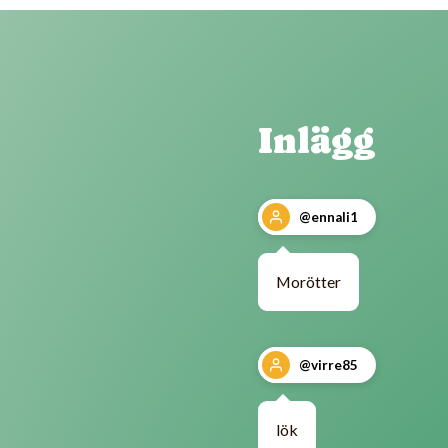
Inlägg
@ennali1
Morötter
@virre85
lök