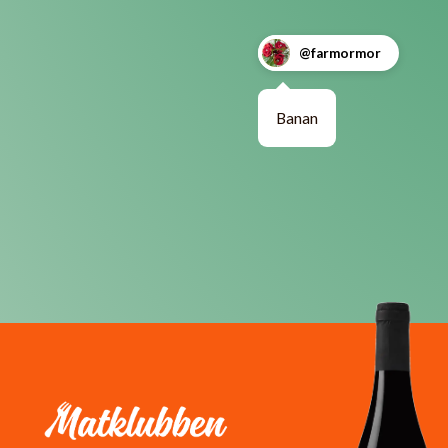
@farmormor
Banan