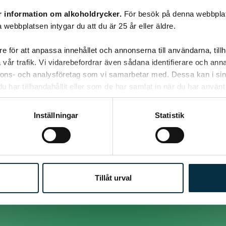
r information om alkoholdrycker.
För besök på denna webbplat
 webbplatsen intygar du att du är 25 år eller äldre.
e för att anpassa innehållet och annonserna till användarna, tillh
vår trafik. Vi vidarebefordrar även sådana identifierare och anna
nnons- och analysföretag som vi samarbetar med. Dessa kan i sin
har tillhandahållit eller som de har samlat in när du har använt 
Inställningar
Statistik
Tillåt urval