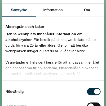
Samtycke
Information
Om
@marre73
Åldersgräns och kakor
Trolla(oj vad kul jag har med mig själv)
Denna webbplats innehåller information om
alkoholdrycker.
För besök på denna webbplats måste
du därför vara 25 år eller äldre. Genom att besöka
@marre73
webbplatsen intygar du att du är 25 år eller äldre.
Sushi
Vi använder enhetsidentifierare för att anpassa innehållet
och annonserna till användarna, tillhandahålla funktioner
för sociala medier och analysera vår trafik. Vi
@marre73
vidarebefordrar även sådana identifierare och annan
information från din enhet till de sociala medier och
Samtyckesval
Jazza
annons- och analysföretag som vi samarbetar med.
Nödvändig
Dessa kan i sin tur kombinera informationen med annan
information som du har tillhandahållit eller som de har
@marre73