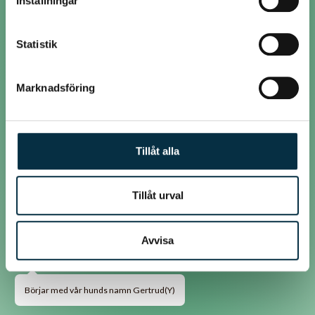
Inställningar
samlat in när du har använt deras tjänster.
Liston
Statistik
@marre73
Marknadsföring
Totte
Tillåt alla
@marre73
Tillåt urval
Greta hette första hunden.(Y)
Avvisa
@marre73
Börjar med vår hunds namn Gertrud(Y)