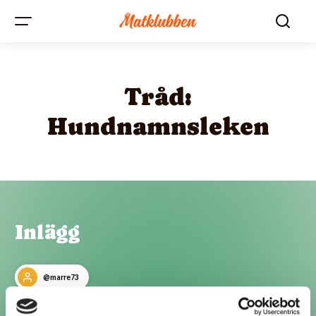
Tråd:
Hundnamnsleken
Inlägg
@marre73
Nicko