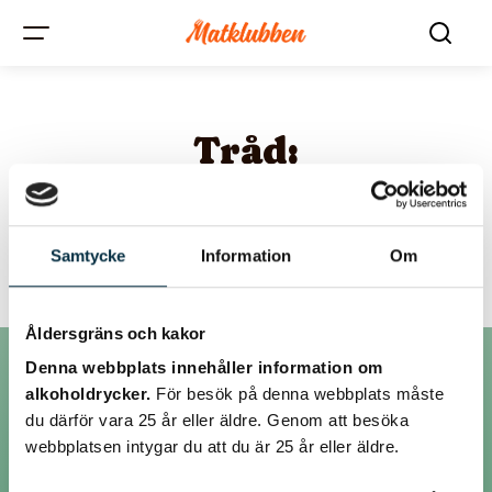
Tråd:
Kan man koka om
knäck??
Samtycke
Information
Om
Åldersgräns och kakor
Denna webbplats innehåller information om
alkoholdrycker.
För besök på denna webbplats måste
Inlägg
du därför vara 25 år eller äldre. Genom att besöka
webbplatsen intygar du att du är 25 år eller äldre.
@nicole_88