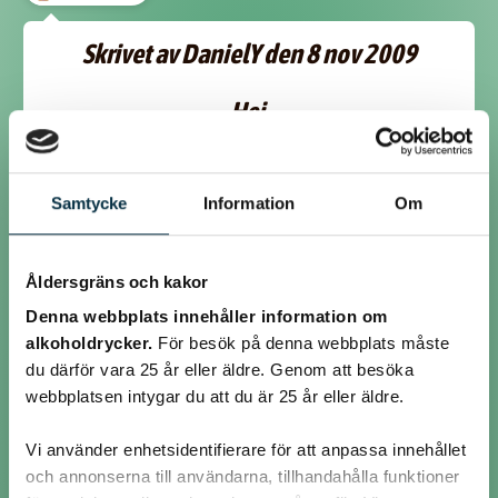
Skrivet av DanielY den 8 nov 2009
Hej,
Detta är nu åtgärdat, ledsen att ni fick
vänta hela helgen.
Samtycke
Information
Om
Med vänliga hälsningar
Åldersgräns och kakor
Daniel Ylitalo
Denna webbplats innehåller information om
Matklubben.se
alkoholdrycker.
För besök på denna webbplats måste
du därför vara 25 år eller äldre. Genom att besöka
Tack så mycket. Lennart. :)
webbplatsen intygar du att du är 25 år eller äldre.
Vi använder enhetsidentifierare för att anpassa innehållet
@daniely
och annonserna till användarna, tillhandahålla funktioner