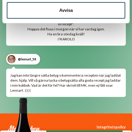
svar. Lennart. :(:(:(
Avvisa
Något är tokigt när det gäller att lägga in recept och att betygsätta +
kommentera. Jag har själv och fler med mig provat. Se tråden "Lägga
in recept".
Hoppas det fixas i morgon när vi har vardag igen.
Ha en bra söndag kväll!
//KAROLO
@lennart_58
Jag kan inte längre sätta betyg o kommentera recepten när jag laddat
dem, hjälp. Vill så gärna tacka o betygsätta alla goda recept jag laddar
i min kokbok. Vad är det för fel? Har skrivit till MK, men ej fått svar.
Lennart. :(:(:(
Integritetspolicy