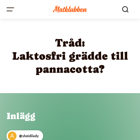
Tråd:
Laktosfri grädde till
pannacotta?
Inlägg
@sheidilady