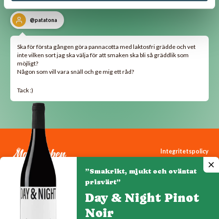
@patatona
Ska för första gången göra pannacotta med laktosfri grädde och vet
inte vilken sort jag ska välja för att smaken ska bli så gräddlik som
möjligt?
Någon som vill vara snäll och ge mig ett råd?
Tack :)
Integritetspolicy
Cookiepolicy
”Smakrikt, mjukt och oväntat
Cookie-inställningar
prisvärt”
Day & Night Pinot
Noir
Denna webbplats drivs av Vinklubben i Norden AB