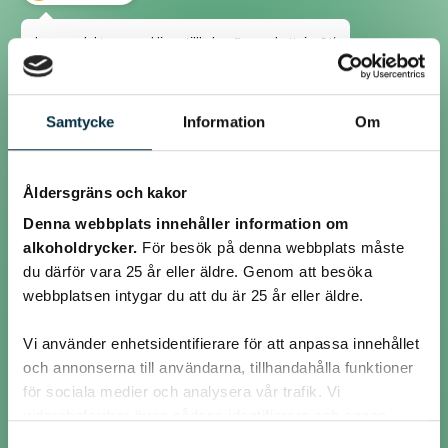
kommer laktosen verkligen tillbaka efter upphettning?:'(
@emilgunnarsson
Samtycke
Information
Om
Jag tycker dock att ni alla är elaka just nu.
Bara för att jag kanske inte lagar vääärldens godaste mat och för att
Åldersgräns och kakor
jag slår mina barn behöver ni inte mobba mig? :'(
Denna webbplats innehåller information om
alkoholdrycker.
För besök på denna webbplats måste
@patatona
du därför vara 25 år eller äldre. Genom att besöka
webbplatsen intygar du att du är 25 år eller äldre.
Tack snälla för svaren!
Vi använder enhetsidentifierare för att anpassa innehållet
Använde Valios laktosfria grädde och alla verkade nöjda :)
och annonserna till användarna, tillhandahålla funktioner
för sociala medier och analysera vår trafik. Vi
Hade inte en aning om att laktosen kunde "komma tillbaka" vid
upphettning. Är bra att veta.
vidarebefordrar även sådana identifierare och annan
information från din enhet till de sociala medier och
Samtyckesval