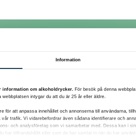
Information
r information om alkoholdrycker.
För besök på denna webbplat
 webbplatsen intygar du att du är 25 år eller äldre.
e för att anpassa innehållet och annonserna till användarna, tillh
a dom längre tid i ugnen. Kakan måste vara väl gräddad.
vår trafik. Vi vidarebefordrar även sådana identifierare och anna
nnons- och analysföretag som vi samarbetar med. Dessa kan i sin
har tillhandahållit eller som de har samlat in när du har använt 