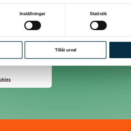
Inställningar
Statistik
misslyckades :(
Tillåt urval
u att jag gjorde för fel?
okies