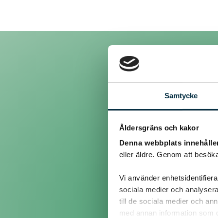
Inlägg
Samtycke
Åldersgräns och kakor
@bagarnjeppson
Denna webbplats innehålle
eller äldre. Genom att besöka
Hej!
Vi använder enhetsidentifierar
Jag tror att du måste bak
sociala medier och analysera 
till de sociala medier och a
Lycka till!
med annan information som du 