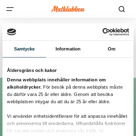
Tråd:
Samtycke
Information
Om
mörkt lantbrödsmjöl.
Åldersgräns och kakor
Denna webbplats innehåller information om
alkoholdrycker.
För besök på denna webbplats måste
du därför vara 25 år eller äldre. Genom att besöka
Inlägg
webbplatsen intygar du att du är 25 år eller äldre.
Vi använder enhetsidentifierare för att anpassa innehållet
@molgan
och annonserna till användarna, tillhandahålla funktioner
för sociala medier och analysera vår trafik. Vi
ok. Tack för ditt svar.:)