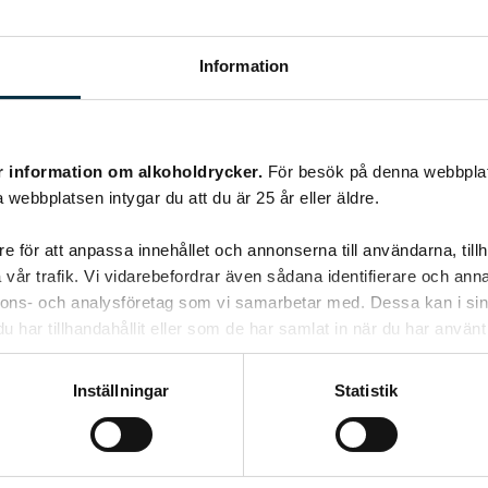
Information
r information om alkoholdrycker.
För besök på denna webbplat
 webbplatsen intygar du att du är 25 år eller äldre.
e för att anpassa innehållet och annonserna till användarna, tillh
vår trafik. Vi vidarebefordrar även sådana identifierare och anna
nnons- och analysföretag som vi samarbetar med. Dessa kan i sin
har tillhandahållit eller som de har samlat in när du har använt 
Inställningar
Statistik
gillar muffins.
r dom alltid så plata
ir lite rundare på toppen?:)