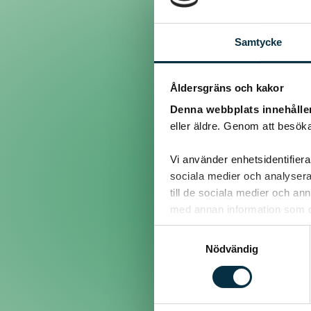
Samtycke
Inlägg
Åldersgräns och kakor
Denna webbplats innehålle
@carina96
eller äldre. Genom att besöka
ingen som vet?:(
Vi använder enhetsidentifierar
sociala medier och analysera 
till de sociala medier och a
med annan information som du 
@carina96
Samtyckesval
Nödvändig
Hej. Jag är en person som 
Men när jag bakar dom bli
hur får jag dom så dom bl