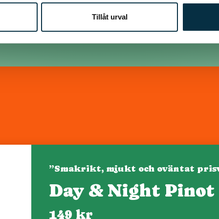
Tillåt urval
”Smakrikt, mjukt och oväntat pris
Day & Night Pinot
Denna webbplats drivs av Vinklubben i Norden AB
© 2026 mytaste.se
149 kr