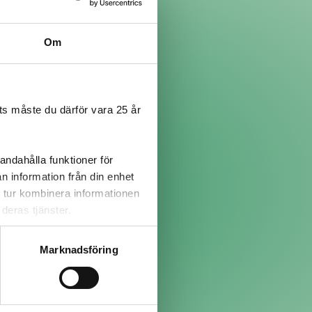
Om
s måste du därför vara 25 år
andahålla funktioner för
n information från din enhet
 tur kombinera informationen
deras tjänster.
Marknadsföring