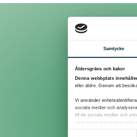
Inlägg
Samtycke
@bagarnjeppson
Åldersgräns och kakor
Denna webbplats innehålle
eller äldre. Genom att besöka
Hej!
Vi använder enhetsidentifierar
Lägger du på fröerna inna
på fröerna. När bullarna h
sociala medier och analysera 
vatten och risken är mind
till de sociala medier och a
med annan information som du 
lycka till!
Samtyckesval