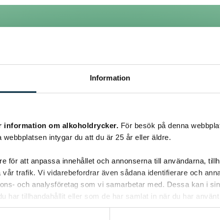
Information
r information om alkoholdrycker.
För besök på denna webbplat
 webbplatsen intygar du att du är 25 år eller äldre.
e för att anpassa innehållet och annonserna till användarna, tillh
n du jäser bullen är risken mindre att de blir brända. Pensla då bul
ar jäst så spraya ytterligare med vatten innan du bakar av bullarna. 
vår trafik. Vi vidarebefordrar även sådana identifierare och anna
re att de bränns.
nnons- och analysföretag som vi samarbetar med. Dessa kan i sin
har tillhandahållit eller som de har samlat in när du har använt 