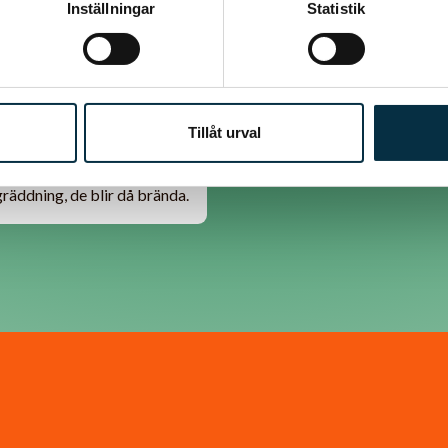
Inställningar
Statistik
Tillåt urval
pumpafrön på bullar?
räddning, de blir då brända.