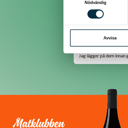
Nödvändig
Kalle
@kersund
Avvisa
När ska man lägga på ex 
Jag lägger på dem innan g