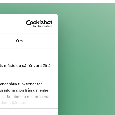
Om
s måste du därför vara 25 år
andahålla funktioner för
len med vatten och lägg
Fröet har då sugit till sig
n information från din enhet
 tur kombinera informationen
deras tjänster.