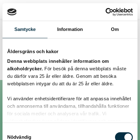
Samtycke
Information
Om
Tråd:
Åldersgräns och kakor
Smileysar…
Denna webbplats innehåller information om
alkoholdrycker.
För besök på denna webbplats måste
du därför vara 25 år eller äldre. Genom att besöka
webbplatsen intygar du att du är 25 år eller äldre.
Vi använder enhetsidentifierare för att anpassa innehållet
Inlägg
och annonserna till användarna, tillhandahålla funktioner
för sociala medier och analysera vår trafik. Vi
vidarebefordrar även sådana identifierare och annan
@elpatron
information från din enhet till de sociala medier och
Samtyckesval
annons- och analysföretag som vi samarbetar med.
Nödvändig
Jag skulle önska att det kom fler smileysar till forumet att välja på. Lite