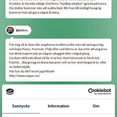
Kryddor är förstås viktigt. Det finns "mjölkprodukter" gjorda på havre.
Din dotter kommer inte att svälta ihjäl. Blir hon tillräckligt hungrig
kommer hon att göra något åt det:p
@jimboz
För mig så är dom där ungdomsrevolterna lite som att springa iväg
och köpa Piano, Trumset , Flöjt eller vad det nu är, bara för att ungarna
har blivit inspirerade av någon i plugget eller i något gäng.
Ge dom ett Kastrullset så får vi se hur stort intresset är först och
främst....Släng iväg en klase bananer och se hur stort begäret är, eller
en Selleristjälk.
Här har du ett Forum jag hittade
http://www.vegan.nu/
@siggemums
Samtycke
Information
Om
Vilket besvärligt problem ni fått! ! :(Det låter som om du måste sätta
gränser här nu mot henne. Du verkar ju redan ha försökt att hitta mat
som hon kan äta. Vill hon detta så måste hon engegera sig själv,