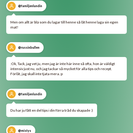
@familjenlundin
Men om allt är blä som du lagar till henne så låt henne laga sin egen
mat!
@russinbullen
:Ok, Tack, jag vet ju, men jag är inte här inne så ofta, hon är väldigt
intensiv just nu, och jag tackar så mycket för alla tips och recept.
Förlåt, jag skall inte tjata mera.:p
@familjenlundin
Du har ju fått en del tips i din förra tråd du skapade :)
@mistys