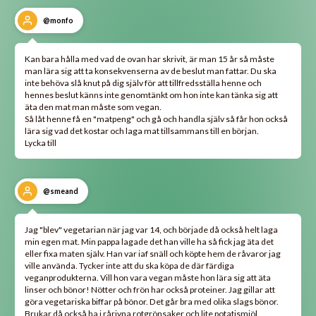
@monfo
Kan bara hålla med vad de ovan har skrivit, är man 15 år så måste
man lära sig att ta konsekvenserna av de beslut man fattar. Du ska
inte behöva slå knut på dig själv för att tillfredsställa henne och
hennes beslut känns inte genomtänkt om hon inte kan tänka sig att
äta den mat man måste som vegan.
Så låt henne få en "matpeng" och gå och handla själv så får hon också
lära sig vad det kostar och laga mat tillsammans till en början.
Lycka till
@smeand
Jag "blev" vegetarian när jag var 14, och började då också helt laga
min egen mat. Min pappa lagade det han ville ha så fick jag äta det
eller fixa maten själv. Han var iaf snäll och köpte hem de råvaror jag
ville använda. Tycker inte att du ska köpa de där färdiga
veganprodukterna. Vill hon vara vegan måste hon lära sig att äta
linser och bönor! Nötter och frön har också proteiner. Jag gillar att
göra vegetariska biffar på bönor. Det går bra med olika slags bönor.
Brukar då också ha i rårivna rotgrönsaker och lite potatismjöl.