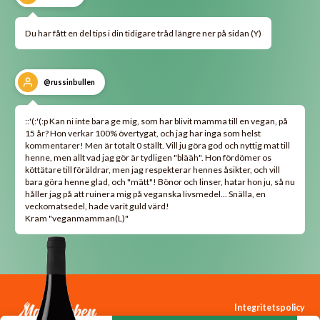
Du har fått en del tips i din tidigare tråd längre ner på sidan (Y)
@russinbullen
::'(:'(:p Kan ni inte bara ge mig, som har blivit mamma till en vegan, på
15 år? Hon verkar 100% övertygat, och jag har inga som helst
kommentarer! Men är totalt 0 ställt. Vill ju göra god och nyttig mat till
henne, men allt vad jag gör är tydligen "blääh". Hon fördömer os
köttätare till föräldrar, men jag respekterar hennes åsikter, och vill
bara göra henne glad, och "mätt"! Bönor och linser, hatar hon ju, så nu
håller jag på att ruinera mig på veganska livsmedel... Snälla, en
veckomatsedel, hade varit guld värd!
Kram "veganmamman(L)"
Integritetspolicy