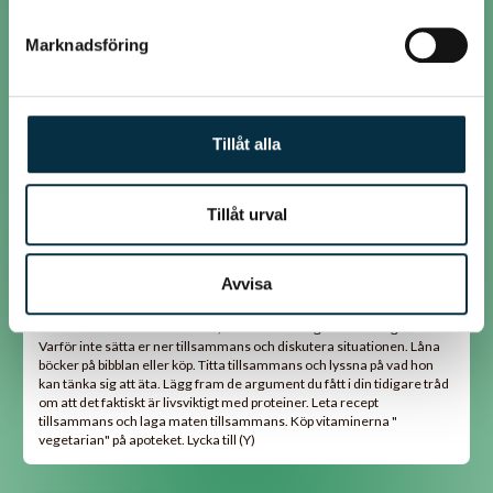
hade ätit dåligt lagade bönor och att det finns godare saker m.an kan
göra med bönor/linser)
Marknadsföring
En del tips och recept kan ju din dotter själv söka fram kanske på
vegan.nu eller på risentas hemsida. +Kanske det är dags att lära
henne om hushållsbudgetar så hon förstår att det inte går att köpa
vegan halvfabrikat som är dyra utan att hon kan få prioritera. Kanske
sätta en egen budget för veganmaten och så kan hon få handla själv
Tillåt alla
och se vad hon kan få för pengarna, köper hon dyra saker som räcker
en vecka får hon väl lära sig att då fanns det inga andra alternativ än
att ex. koka egna linser och dylkt resten av månaden.
Tillåt urval
@mistys
Avvisa
Behöver inte alls be om ursäkt, trodde bara du glömt din tidigare tråd.
Varför inte sätta er ner tillsammans och diskutera situationen. Låna
böcker på bibblan eller köp. Titta tillsammans och lyssna på vad hon
kan tänka sig att äta. Lägg fram de argument du fått i din tidigare tråd
om att det faktiskt är livsviktigt med proteiner. Leta recept
tillsammans och laga maten tillsammans. Köp vitaminerna "
vegetarian" på apoteket. Lycka till (Y)