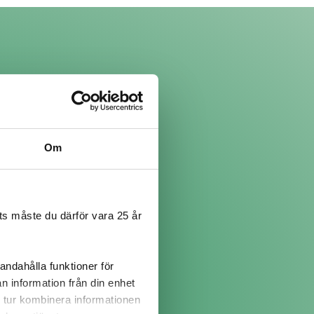
Om
s måste du därför vara 25 år
å!
andahålla funktioner för
n information från din enhet
 tur kombinera informationen