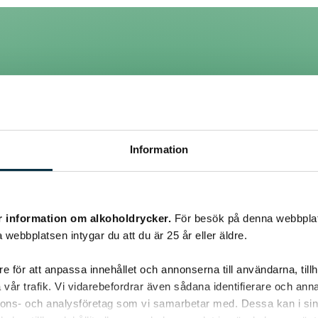
Information
r information om alkoholdrycker.
För besök på denna webbplat
a eller ättikssyra som är lika nyttigt även om du tar i jäst. Så kör p
 webbplatsen intygar du att du är 25 år eller äldre.
e för att anpassa innehållet och annonserna till användarna, tillh
vår trafik. Vi vidarebefordrar även sådana identifierare och anna
nnons- och analysföretag som vi samarbetar med. Dessa kan i sin