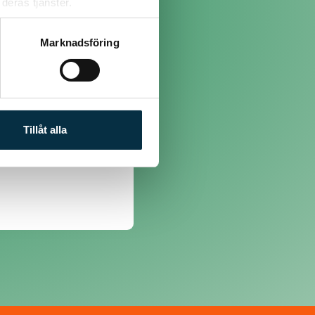
deras tjänster.
Marknadsföring
inner om man har både
Tillåt alla