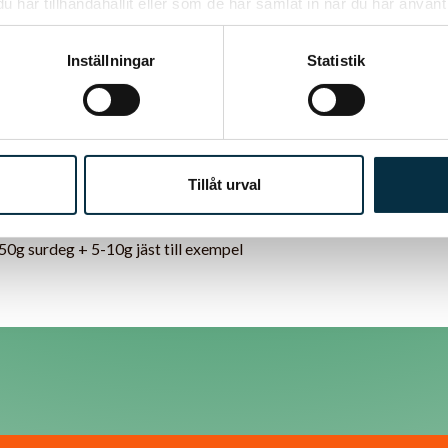
har tillhandahållit eller som de har samlat in när du har använt 
Inställningar
Statistik
tigt det är med surdegsbröd, men jag undrar om nyttigheten försv
äkerhets skull?
Tillåt urval
50g surdeg + 5-10g jäst till exempel