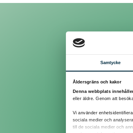
Inlägg
Samtycke
@bagarnjeppson
Åldersgräns och kakor
Hej!
Denna webbplats innehålle
Surdeg innehåller mjölksyr
eller äldre. Genom att besöka
Mvh
Vi använder enhetsidentifierar
sociala medier och analysera 
till de sociala medier och a
Kalle