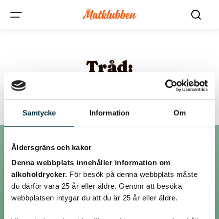
Tråd:
Torka purjo?
Samtycke
Information
Om
Åldersgräns och kakor
Inlägg
Denna webbplats innehåller information om
alkoholdrycker.
För besök på denna webbplats måste
du därför vara 25 år eller äldre. Genom att besöka
@asasto
webbplatsen intygar du att du är 25 år eller äldre.
Annars kan ju faktisk purjon stå kvar ganska länge man kan ju ofta tom