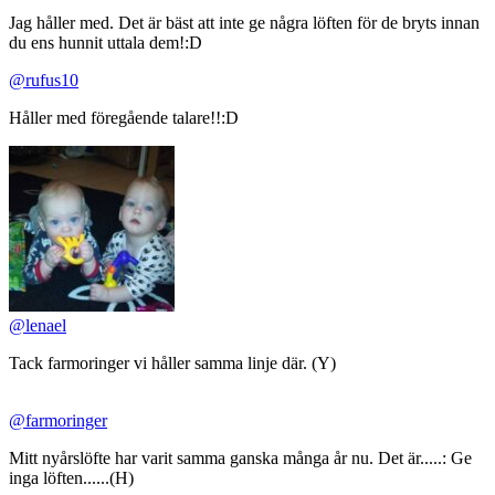
Jag håller med. Det är bäst att inte ge några löften för de bryts innan
du ens hunnit uttala dem!:D
@rufus10
Håller med föregående talare!!:D
@lenael
Tack farmoringer vi håller samma linje där. (Y)
@farmoringer
Mitt nyårslöfte har varit samma ganska många år nu. Det är.....: Ge
inga löften......(H)