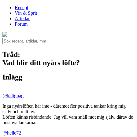
Recept
Vin & Sprit
Artiklar
Forum
Tråd:
Vad blir ditt nyårs löfte?
Inlägg
@kattgnag
Inga nyårslöften här inte - däremot fler positiva tankar kring mig
själv och mitt liv.
Löften känns risbindande. Jag vill vara snäll mot mig själv, därav de
positiva tankarna.
@helle72