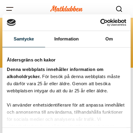
Brouilly
Samtycke
Information
Om
Åldersgräns och kakor
Denna webbplats innehåller information om
alkoholdrycker.
För besök på denna webbplats måste
du därför vara 25 år eller äldre. Genom att besöka
webbplatsen intygar du att du är 25 år eller äldre.
Vi använder enhetsidentifierare för att anpassa innehållet
och annonserna till användarna, tillhandahålla funktioner
för sociala medier och analysera vår trafik. Vi
vidarebefordrar även sådana identifierare och annan