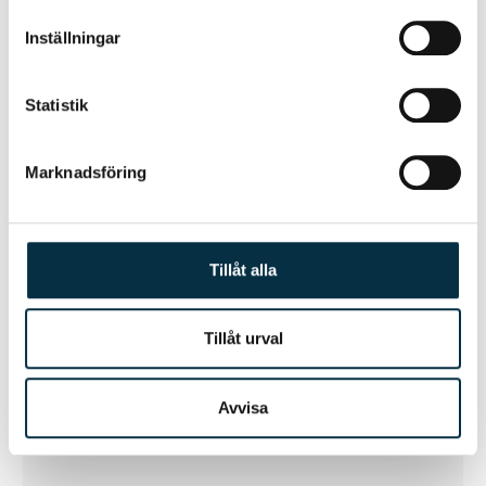
information som du har tillhandahållit eller som de har
Inställningar
samlat in när du har använt deras tjänster.
LEVA Cabernet Shiraz Rosé
Burk
Statistik
KÖP 39 KR
Marknadsföring
Tillåt alla
Tillåt urval
Avvisa