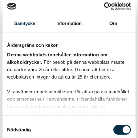
Samtycke
Information
Om
Rough Day Pinot Noir
Åldersgräns och kakor
KÖP 91 KR
Denna webbplats innehåller information om
alkoholdrycker.
För besök på denna webbplats måste
du därför vara 25 år eller äldre. Genom att besöka
webbplatsen intygar du att du är 25 år eller äldre.
Vi använder enhetsidentifierare för att anpassa innehållet
och annonserna till användarna, tillhandahålla funktioner
för sociala medier och analysera vår trafik. Vi
vidarebefordrar även sådana identifierare och annan
information från din enhet till de sociala medier och
Samtyckesval
annons- och analysföretag som vi samarbetar med.
Nödvändig
Dessa kan i sin tur kombinera informationen med annan