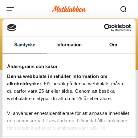
EU
Samtycke
Information
Om
Åldersgräns och kakor
Denna webbplats innehåller information om
alkoholdrycker.
För besök på denna webbplats måste
du därför vara 25 år eller äldre. Genom att besöka
webbplatsen intygar du att du är 25 år eller äldre.
Vi använder enhetsidentifierare för att anpassa innehållet
och annonserna till användarna, tillhandahålla funktioner
för sociala medier och analysera vår trafik. Vi
vidarebefordrar även sådana identifierare och annan