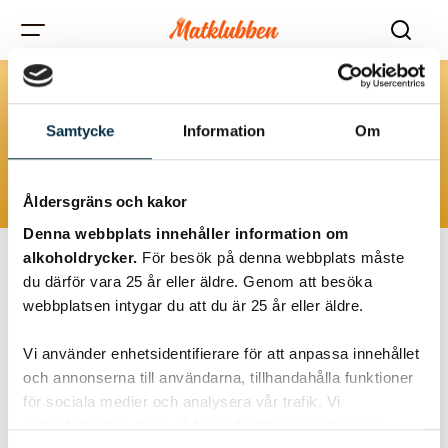
Rumänien
Samtycke
Information
Om
Åldersgräns och kakor
Denna webbplats innehåller information om
alkoholdrycker.
För besök på denna webbplats måste
du därför vara 25 år eller äldre. Genom att besöka
webbplatsen intygar du att du är 25 år eller äldre.
Vi använder enhetsidentifierare för att anpassa innehållet
och annonserna till användarna, tillhandahålla funktioner
för sociala medier och analysera vår trafik. Vi
vidarebefordrar även sådana identifierare och annan