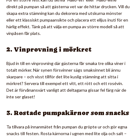
direkt på pumpan så att gästerna vet var de hittar drycken. Vill du
skapa extra stämning kan du dekorera med utskurna mönster
eller ett klassiskt pumpaansikte och placera ett elljus inuti för en
härlig effekt. Tänk på att välja en pumpa av större modell så att
vinpåsen får plats.
2. Vinprovning i mörkret
Bjud in till en vinprovning där gästerna får smaka tre olika viner i
totalt mörker. När synen försvinner sägs smaksinnet bli ännu
skarpare – och visst tillför det lite kuslig stämning att sitta i
mörkret? Servera till exempel ett vitt, ett rött och ett rosévin.
Det är förvånansvärt vanligt att deltagarna gissar fel färg när de
inte ser glaset!
3. Rostade pumpakärnor som snacks
Ta tillvara på innanmätet från pumpan du gröpte ur och gör egna
snacks till festen. Rosta kärnorna i ugnen med lite olja och salt –