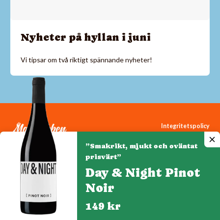
Nyheter på hyllan i juni
Vi tipsar om två riktigt spännande nyheter!
Integritetspolicy
Cookiepolicy
”Smakrikt, mjukt och oväntat
Cookie-inställningar
prisvärt”
Day & Night Pinot
Noir
Denna webbplats drivs av Vinklubben i Norden AB
© 2026 mytaste.se
149 kr