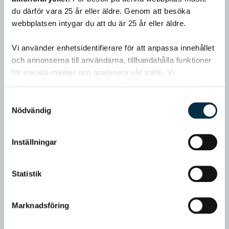
du därför vara 25 år eller äldre. Genom att besöka
webbplatsen intygar du att du är 25 år eller äldre.
Vi använder enhetsidentifierare för att anpassa innehållet
och annonserna till användarna, tillhandahålla funktioner
för sociala medier och analysera vår trafik. Vi
vidarebefordrar även sådana identifierare och annan
information från din enhet till de sociala medier och
Samtyckesval
annons- och analysföretag som vi samarbetar med.
Nödvändig
Dessa kan i sin tur kombinera informationen med annan
information som du har tillhandahållit eller som de har
Inställningar
samlat in när du har använt deras tjänster.
Statistik
Marknadsföring