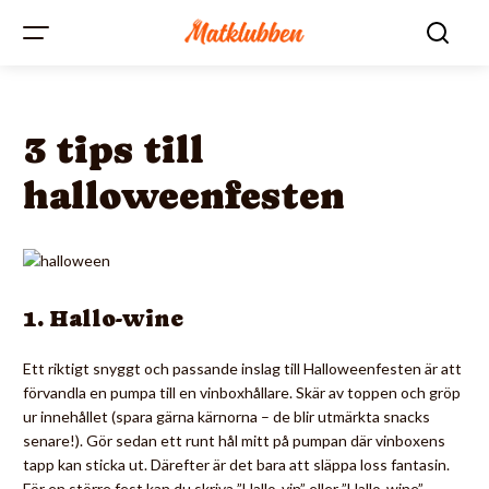
3 tips till
halloweenfesten
1. Hallo-wine
Ett riktigt snyggt och passande inslag till Halloweenfesten är att
förvandla en pumpa till en vinboxhållare. Skär av toppen och gröp
ur innehållet (spara gärna kärnorna – de blir utmärkta snacks
senare!). Gör sedan ett runt hål mitt på pumpan där vinboxens
tapp kan sticka ut. Därefter är det bara att släppa loss fantasin.
För en större fest kan du skriva ”Hallo-vin” eller ”Hallo-wine”