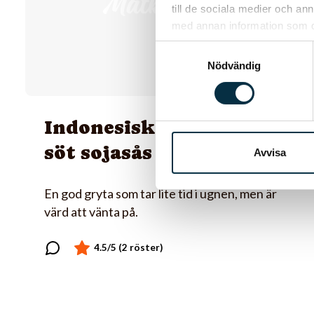
till de sociala medier och a
med annan information som du 
Samtyckesval
Nödvändig
Indonesisk gryta med
söt sojasås
Avvisa
En god gryta som tar lite tid i ugnen, men är
värd att vänta på.