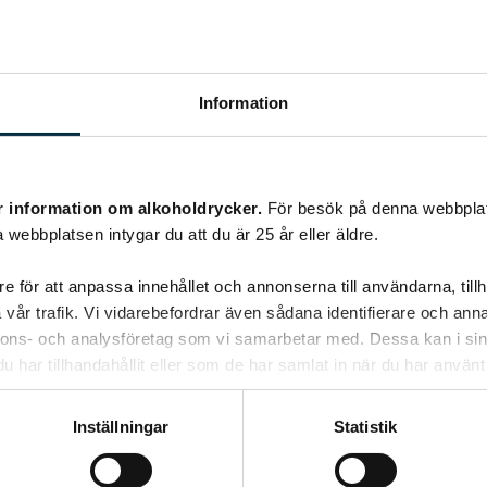
Information
r information om alkoholdrycker.
För besök på denna webbplat
 webbplatsen intygar du att du är 25 år eller äldre.
e för att anpassa innehållet och annonserna till användarna, tillh
vår trafik. Vi vidarebefordrar även sådana identifierare och anna
nnons- och analysföretag som vi samarbetar med. Dessa kan i sin
har tillhandahållit eller som de har samlat in när du har använt 
Costa Casablanca Pinot
Inställningar
Statistik
Noir