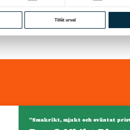
KÖP 99 KR
Tillåt urval
”Smakrikt, mjukt och oväntat pris