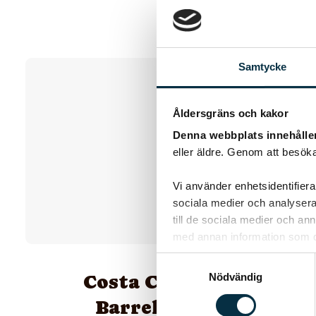
Samtycke
Åldersgräns och kakor
Denna webbplats innehålle
eller äldre. Genom att besöka
Vi använder enhetsidentifierar
sociala medier och analysera 
till de sociala medier och a
med annan information som du 
Samtyckesval
Costa Carmenere
Nödvändig
Barrel Reserve